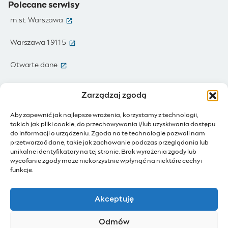
Polecane serwisy
(otwiera się w nowym oknie)
m.st. Warszawa
(otwiera się w nowym oknie)
Warszawa 19115
(otwiera się w nowym oknie)
Otwarte dane
(otwiera się w nowym oknie)
Moja Warszawa
Zarządzaj zgodą
(otwiera się w nowym oknie)
Zamówienia publiczne
Aby zapewnić jak najlepsze wrażenia, korzystamy z technologii,
takich jak pliki cookie, do przechowywania i/lub uzyskiwania dostępu
(otwiera się w nowym oknie)
IoT - Internet rzeczy
do informacji o urządzeniu. Zgoda na te technologie pozwoli nam
przetwarzać dane, takie jak zachowanie podczas przeglądania lub
unikalne identyfikatory na tej stronie. Brak wyrażenia zgody lub
(otwiera się w nowym oknie)
BIP - Biuletyn Informacji Publicznej
wycofanie zgody może niekorzystnie wpłynąć na niektóre cechy i
Działam dla Warszawy
funkcje.
(otwiera się w nowym oknie)
Budżet Obywatelski
Akceptuję
(otwiera się w nowym oknie)
Konsultacje społeczne
Odmów