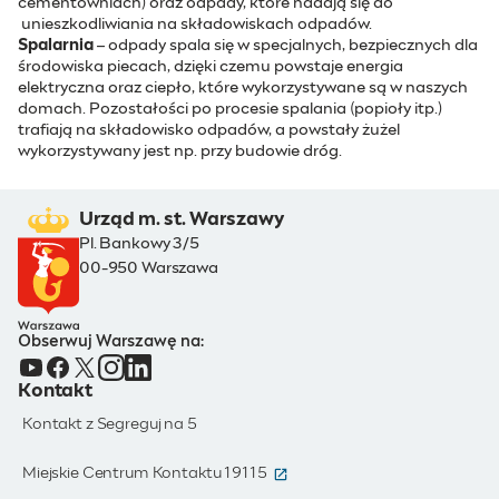
cementowniach) oraz odpady, które nadają się do
unieszkodliwiania na składowiskach odpadów.
Spalarnia
– odpady spala się w specjalnych, bezpiecznych dla
środowiska piecach, dzięki czemu powstaje energia
elektryczna oraz ciepło, które wykorzystywane są w naszych
domach. Pozostałości po procesie spalania (popioły itp.)
trafiają na składowisko odpadów, a powstały żużel
wykorzystywany jest np. przy budowie dróg.
Urząd m. st. Warszawy
Pl. Bankowy 3/5
00-950 Warszawa
Obserwuj Warszawę na:
Kontakt
Kontakt z Segreguj na 5
(otwiera się w nowym oknie)
Miejskie Centrum Kontaktu 19115