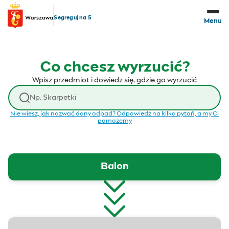
Przejdź do treści
Segreguj na 5
Menu
Co chcesz wyrzucić?
Wpisz przedmiot i dowiedz się, gdzie go wyrzucić
Wyszukaj odpad
Nie wiesz, jak nazwać dany odpad? Odpowiedz na kilka pytań, a my Ci
pomożemy
Balon