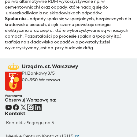
paliwa alternatywne RDF( wykorzystywane np. w
cementowniach) oraz odpady, które nadają się do
unieszkodliwiania na składowiskach odpadów.
Spalarnia
– odpady spala się w specjalnych, bezpiecznych dla
środowiska piecach, dzięki czemu powstaje energia
elektryczna oraz ciepło, które wykorzystywane są w naszych
domach. Pozostałości po procesie spalania (popioły itp.)
trafiają na składowisko odpadów, a powstały żużel
wykorzystywany jest np. przy budowie dróg.
Urząd m. st. Warszawy
Pl. Bankowy 3/5
00-950 Warszawa
Obserwuj Warszawę na:
Kontakt
Kontakt z Segreguj na 5
(otwiera się w nowym oknie)
Miejskie Centrum Kontaktu 19115