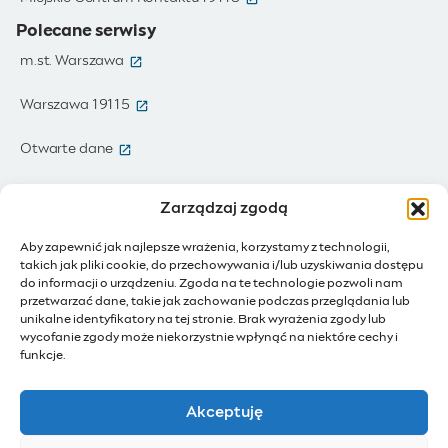
Polecane serwisy
(otwiera się w nowym oknie)
m.st. Warszawa
(otwiera się w nowym oknie)
Warszawa 19115
(otwiera się w nowym oknie)
Otwarte dane
(otwiera się w nowym oknie)
Moja Warszawa
Zarządzaj zgodą
(otwiera się w nowym oknie)
Zamówienia publiczne
Aby zapewnić jak najlepsze wrażenia, korzystamy z technologii,
takich jak pliki cookie, do przechowywania i/lub uzyskiwania dostępu
(otwiera się w nowym oknie)
IoT - Internet rzeczy
do informacji o urządzeniu. Zgoda na te technologie pozwoli nam
przetwarzać dane, takie jak zachowanie podczas przeglądania lub
unikalne identyfikatory na tej stronie. Brak wyrażenia zgody lub
(otwiera się w nowym oknie)
BIP - Biuletyn Informacji Publicznej
wycofanie zgody może niekorzystnie wpłynąć na niektóre cechy i
Działam dla Warszawy
funkcje.
(otwiera się w nowym oknie)
Budżet Obywatelski
Akceptuję
(otwiera się w nowym oknie)
Konsultacje społeczne