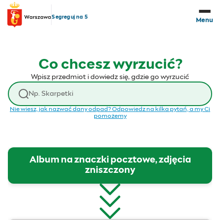
Przejdź do treści
Segreguj na 5
Menu
Co chcesz wyrzucić?
Wpisz przedmiot i dowiedz się, gdzie go wyrzucić
Wyszukaj odpad
Nie wiesz, jak nazwać dany odpad? Odpowiedz na kilka pytań, a my Ci
pomożemy
Album na znaczki pocztowe, zdjęcia
zniszczony