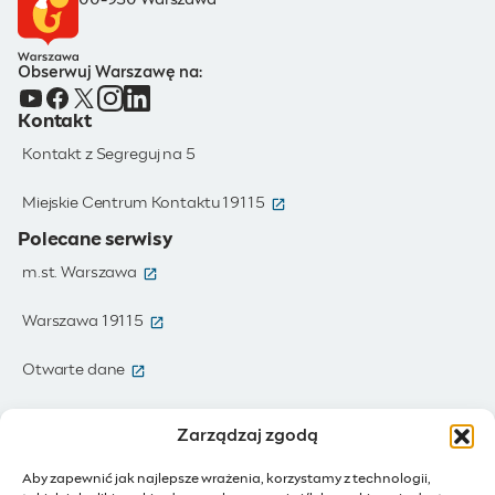
00-950 Warszawa
Obserwuj Warszawę na:
Kontakt
Kontakt z Segreguj na 5
(otwiera się w nowym oknie)
Miejskie Centrum Kontaktu 19115
Polecane serwisy
(otwiera się w nowym oknie)
m.st. Warszawa
(otwiera się w nowym oknie)
Warszawa 19115
(otwiera się w nowym oknie)
Otwarte dane
(otwiera się w nowym oknie)
Moja Warszawa
Zarządzaj zgodą
(otwiera się w nowym oknie)
Zamówienia publiczne
Aby zapewnić jak najlepsze wrażenia, korzystamy z technologii,