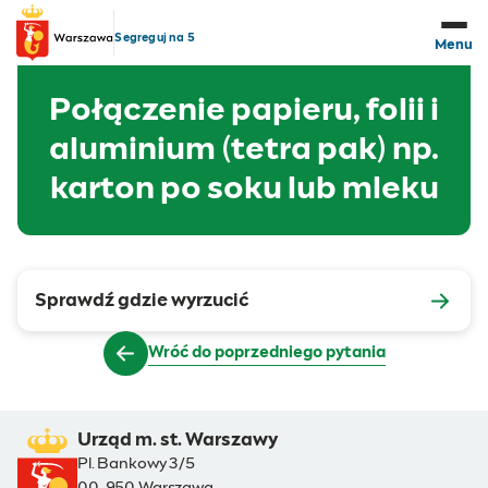
Przejdź do treści
Segreguj na 5
Menu
Połączenie papieru, folii i
aluminium (tetra pak) np.
karton po soku lub mleku
Sprawdź gdzie wyrzucić
Wróć do poprzedniego pytania
Urząd m. st. Warszawy
Pl. Bankowy 3/5