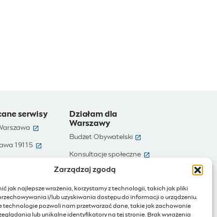
cane serwisy
Działam dla
Warszawy
(otwiera się w nowym oknie)
 Warszawa
(otwiera się w nowym ok
Budżet Obywatelski
(otwiera się w nowym oknie)
awa 19115
(otwiera się w nowym
e)
Konsultacje społeczne
(otwiera się w nowym oknie)
te dane
Zarządzaj zgodą
(otwiera się w nowy
Ochotnicy Warszawscy
(otwiera się w nowym oknie)
Warszawa
ć jak najlepsze wrażenia, korzystamy z technologii, takich jak pliki
(otwiera się w nowym oknie)
ienia publiczne
przechowywania i/lub uzyskiwania dostępu do informacji o urządzeniu.
e technologie pozwoli nam przetwarzać dane, takie jak zachowanie
(otwiera się w nowym oknie)
Internet rzeczy
eglądania lub unikalne identyfikatory na tej stronie. Brak wyrażenia