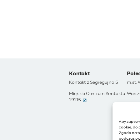
Kontakt
Pole
Kontakt z Segreguj na 5
m.st.
Miejskie Centrum Kontaktu
Warsz
(otwiera się w nowym okni
19115
Otwar
Moja 
Aby zapewni
Zamów
cookie, do 
Zgoda na t
IoT - 
podczas prz