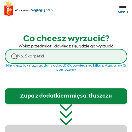
Przejdź do treści
Segreguj na 5
Menu
Co chcesz wyrzucić?
Wpisz przedmiot i dowiedz się, gdzie go wyrzucić
Wyszukaj odpad
Nie wiesz, jak nazwać dany odpad? Odpowiedz na kilka pytań, a my Ci
pomożemy
Zupa z dodatkiem mięsa, tłuszczu