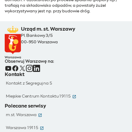
domach. Pozostałości po procesie spalania (popioły itp.)
trafiają na składowisko odpadów, a powstały żużel
wykorzystywany jest np. przy budowie dróg.
Urząd m. st. Warszawy
Pl. Bankowy 3/5
00-950 Warszawa
Obserwuj Warszawę na:
Kontakt
Kontakt z Segreguj na 5
(otwiera się w nowym oknie)
Miejskie Centrum Kontaktu 19115
Polecane serwisy
(otwiera się w nowym oknie)
m.st. Warszawa
(otwiera się w nowym oknie)
Warszawa 19115