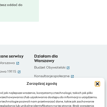
żesz oddać do
cane serwisy
Działam dla
Warszawy
(otwiera się w nowym oknie)
 Warszawa
(otwiera się w nowym ok
Budżet Obywatelski
(otwiera się w nowym oknie)
awa 19115
(otwiera się w nowym
e)
Konsultacje społeczne
(otwiera się w nowym oknie)
te dane
Zarządzaj zgodą
(otwiera się w nowy
Ochotnicy Warszawscy
(otwiera się w nowym oknie)
Warszawa
ć jak najlepsze wrażenia, korzystamy z technologii, takich jak pliki
(otwiera się w nowym oknie)
ienia publiczne
przechowywania i/lub uzyskiwania dostępu do informacji o urządzeniu.
e technologie pozwoli nam przetwarzać dane, takie jak zachowanie
(otwiera się w nowym oknie)
Internet rzeczy
eglądania lub unikalne identyfikatory na tej stronie. Brak wyrażenia