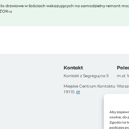
ło drzwiowe w ilościach wskazujących na samodzielny remont mo
ZOK-u
Kontakt
Pole
Kontakt z Segreguj na 5
m.st.
Miejskie Centrum Kontaktu
Warsz
(otwiera się w nowym okni
19115
Otwar
Moja 
Aby zapewni
Zamów
cookie, do 
Zgoda na t
IoT - 
podczas prz