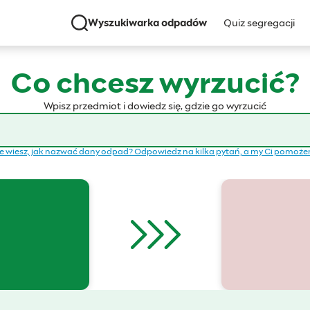
Wyszukiwarka odpadów
Quiz segregacji
Co chcesz wyrzucić?
Wpisz przedmiot i dowiedz się, gdzie go wyrzucić
e wiesz, jak nazwać dany odpad? Odpowiedz na kilka pytań, a my Ci pomoż