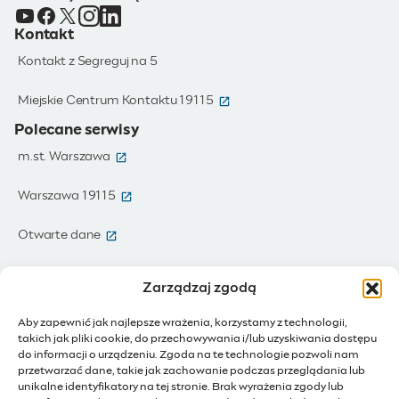
Kontakt
Kontakt z Segreguj na 5
(otwiera się w nowym oknie)
Miejskie Centrum Kontaktu 19115
Polecane serwisy
(otwiera się w nowym oknie)
m.st. Warszawa
(otwiera się w nowym oknie)
Warszawa 19115
(otwiera się w nowym oknie)
Otwarte dane
(otwiera się w nowym oknie)
Moja Warszawa
Zarządzaj zgodą
(otwiera się w nowym oknie)
Zamówienia publiczne
Aby zapewnić jak najlepsze wrażenia, korzystamy z technologii,
takich jak pliki cookie, do przechowywania i/lub uzyskiwania dostępu
(otwiera się w nowym oknie)
IoT - Internet rzeczy
do informacji o urządzeniu. Zgoda na te technologie pozwoli nam
przetwarzać dane, takie jak zachowanie podczas przeglądania lub
unikalne identyfikatory na tej stronie. Brak wyrażenia zgody lub
(otwiera się w nowym oknie)
BIP - Biuletyn Informacji Publicznej