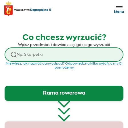
Przejdź do treści
Segreguj na 5
Menu
Co chcesz wyrzucić?
Wpisz przedmiot i dowiedz się, gdzie go wyrzucić
Wyszukaj odpad
Nie wiesz, jak nazwać dany odpad? Odpowiedz na kilka pytań, a my Ci
pomożemy
Rama rowerowa