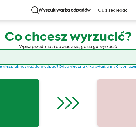
Wyszukiwarka odpadów
Quiz segregacji
Co chcesz wyrzucić?
Wpisz przedmiot i dowiedz się, gdzie go wyrzucić
e wiesz, jak nazwać dany odpad? Odpowiedz na kilka pytań, a my Ci pomoż