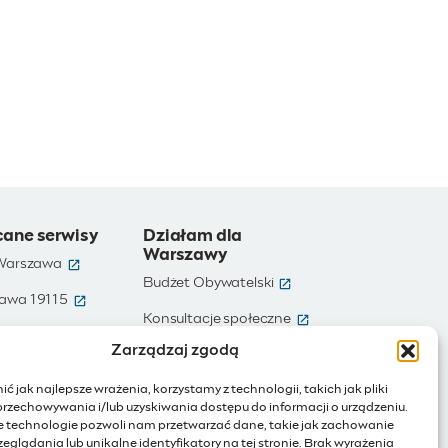
cane serwisy
Działam dla
Warszawy
(otwiera się w nowym oknie)
 Warszawa
(otwiera się w nowym ok
Budżet Obywatelski
(otwiera się w nowym oknie)
awa 19115
(otwiera się w nowym
e)
Konsultacje społeczne
(otwiera się w nowym oknie)
te dane
Zarządzaj zgodą
(otwiera się w nowy
Ochotnicy Warszawscy
(otwiera się w nowym oknie)
Warszawa
ć jak najlepsze wrażenia, korzystamy z technologii, takich jak pliki
(otwiera się w nowym oknie)
ienia publiczne
przechowywania i/lub uzyskiwania dostępu do informacji o urządzeniu.
e technologie pozwoli nam przetwarzać dane, takie jak zachowanie
(otwiera się w nowym oknie)
Internet rzeczy
eglądania lub unikalne identyfikatory na tej stronie. Brak wyrażenia