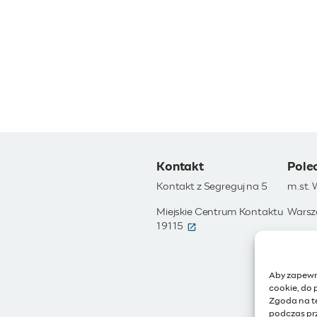
Kontakt
Pole
Kontakt z Segreguj na 5
m.st.
Miejskie Centrum Kontaktu
Warsz
(otwiera się w nowym okni
19115
Otwar
Moja 
Aby zapewni
Zamów
cookie, do 
Zgoda na t
IoT - 
podczas prz