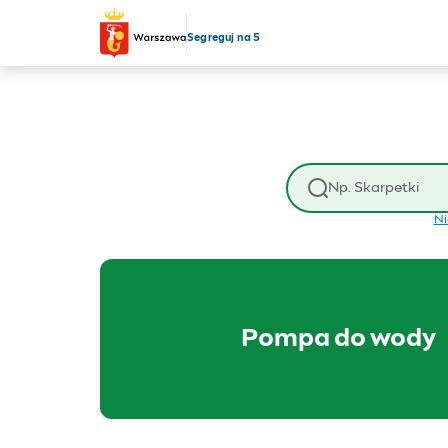
Przejdź do treści
Segreguj na 5
Wyszukaj odpad
Ni
Pompa do wody