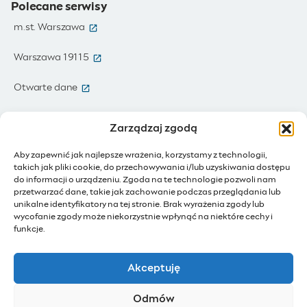
Polecane serwisy
(otwiera się w nowym oknie)
m.st. Warszawa
(otwiera się w nowym oknie)
Warszawa 19115
(otwiera się w nowym oknie)
Otwarte dane
(otwiera się w nowym oknie)
Moja Warszawa
Zarządzaj zgodą
(otwiera się w nowym oknie)
Zamówienia publiczne
Aby zapewnić jak najlepsze wrażenia, korzystamy z technologii,
takich jak pliki cookie, do przechowywania i/lub uzyskiwania dostępu
(otwiera się w nowym oknie)
IoT - Internet rzeczy
do informacji o urządzeniu. Zgoda na te technologie pozwoli nam
przetwarzać dane, takie jak zachowanie podczas przeglądania lub
unikalne identyfikatory na tej stronie. Brak wyrażenia zgody lub
(otwiera się w nowym oknie)
BIP - Biuletyn Informacji Publicznej
wycofanie zgody może niekorzystnie wpłynąć na niektóre cechy i
Działam dla Warszawy
funkcje.
(otwiera się w nowym oknie)
Budżet Obywatelski
Akceptuję
(otwiera się w nowym oknie)
Konsultacje społeczne
Odmów