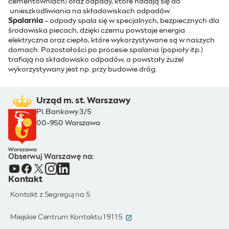
cementowniach) oraz odpady, które nadają się do
unieszkodliwiania na składowiskach odpadów.
Spalarnia
– odpady spala się w specjalnych, bezpiecznych dla
środowiska piecach, dzięki czemu powstaje energia
elektryczna oraz ciepło, które wykorzystywane są w naszych
domach. Pozostałości po procesie spalania (popioły itp.)
trafiają na składowisko odpadów, a powstały żużel
wykorzystywany jest np. przy budowie dróg.
Urząd m. st. Warszawy
Pl. Bankowy 3/5
00-950 Warszawa
Obserwuj Warszawę na:
Kontakt
Kontakt z Segreguj na 5
(otwiera się w nowym oknie)
Miejskie Centrum Kontaktu 19115