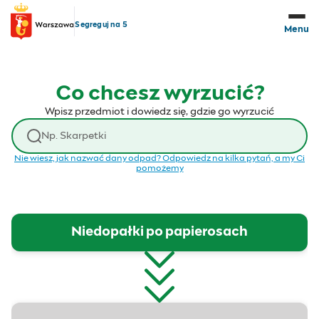
Przejdź do treści
Segreguj na 5
Menu
Co chcesz wyrzucić?
Wpisz przedmiot i dowiedz się, gdzie go wyrzucić
Wyszukaj odpad
Nie wiesz, jak nazwać dany odpad? Odpowiedz na kilka pytań, a my Ci
pomożemy
Niedopałki po papierosach