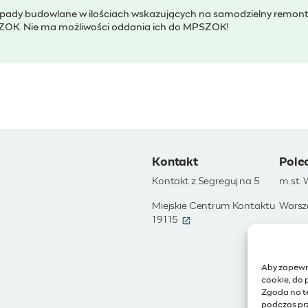
pady budowlane w ilościach wskazujących na samodzielny remon
ZOK. Nie ma możliwości oddania ich do MPSZOK!
Kontakt
Pole
Kontakt z Segreguj na 5
m.st.
Miejskie Centrum Kontaktu
Warsz
(otwiera się w nowym okni
19115
Otwar
Moja 
Aby zapewni
Zamów
cookie, do 
Zgoda na t
IoT - 
podczas prz