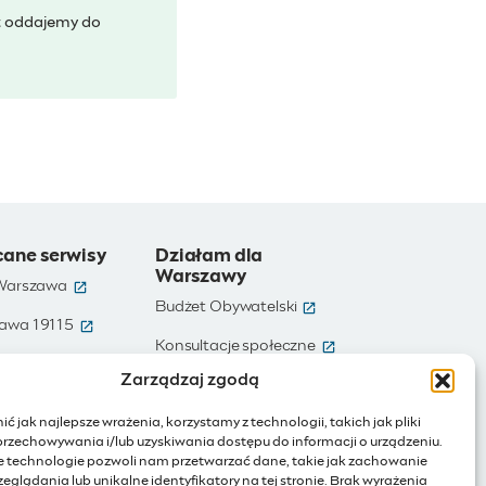
t oddajemy do
cane serwisy
Działam dla
Warszawy
(otwiera się w nowym oknie)
 Warszawa
(otwiera się w nowym ok
Budżet Obywatelski
(otwiera się w nowym oknie)
awa 19115
(otwiera się w nowym
e)
Konsultacje społeczne
(otwiera się w nowym oknie)
te dane
Zarządzaj zgodą
(otwiera się w nowy
Ochotnicy Warszawscy
(otwiera się w nowym oknie)
Warszawa
ć jak najlepsze wrażenia, korzystamy z technologii, takich jak pliki
(otwiera się w nowym oknie)
ienia publiczne
przechowywania i/lub uzyskiwania dostępu do informacji o urządzeniu.
e technologie pozwoli nam przetwarzać dane, takie jak zachowanie
(otwiera się w nowym oknie)
Internet rzeczy
eglądania lub unikalne identyfikatory na tej stronie. Brak wyrażenia