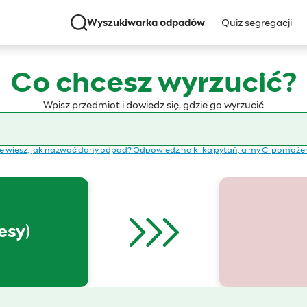
Wyszukiwarka odpadów
Quiz segregacji
Co chcesz wyrzucić?
Wpisz przedmiot i dowiedz się, gdzie go wyrzucić
e wiesz, jak nazwać dany odpad? Odpowiedz na kilka pytań, a my Ci pomoż
esy)