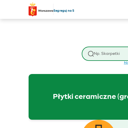
Przejdź do treści
Segreguj na 5
Wyszukaj odpad
Ni
Płytki ceramiczne (gr